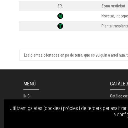
ZR.
Zona rusticitat
Novetat, incorpo
Planta trasplan
Les plantes ofertades en pa de terra, que es vulguin a arrel nua,
MENÚ
CATÀLE
INICI
Catàleg ca
EMPRESA
Utilitzem galetes (cookies) pròpies i de tercers per analitzar 
CONTACTAR
la confi
MAPA DE ZONES