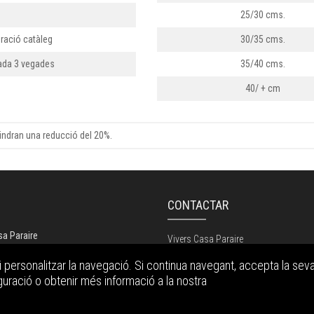
25/30 cms.
ració catàleg
30/35 cms.
tada 3 vegades
35/40 cms.
40/ + cm
 tindran una reducció del 20%.
G
CONTACTAR
sa Paraire
Vivers Casa Paraire
i personalitzar la navegació. Si continua navegant, accepta la seva 
C/ del Molí, 1
guració o obtenir més informació a la nostra
17462 Bordils - Girona
972 49 00 26