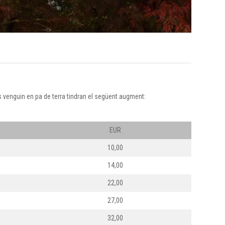
s venguin en pa de terra tindran el següent augment:
EUR
10,00
14,00
22,00
27,00
32,00