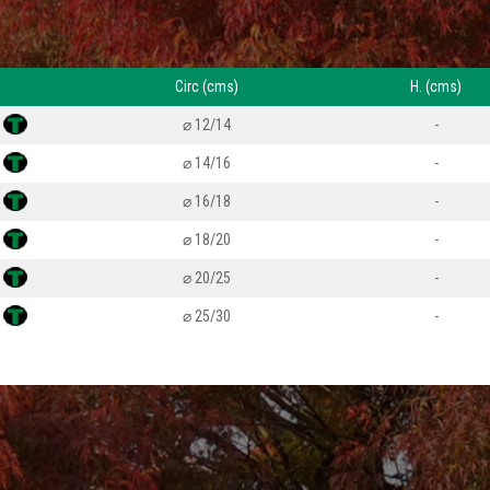
Circ (cms)
H. (cms)
⌀ 12/14
-
⌀ 14/16
-
⌀ 16/18
-
⌀ 18/20
-
⌀ 20/25
-
⌀ 25/30
-