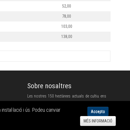
52,00
78,00
103,00
138,00
Sobre nosaltres
Les nostres 150 hectàrees actuals de cultiu ens
permeten obtenir la pròpia producció, fet que
instal·lació i ús. Podeu canviar
aconseguim fent cada any una acurada gestió de
Accepto
l'arbrat que es destinarà a la venda, la quantitat
MÉS INFORMACIÓ
de planta que seguirà el creixement al camp i el