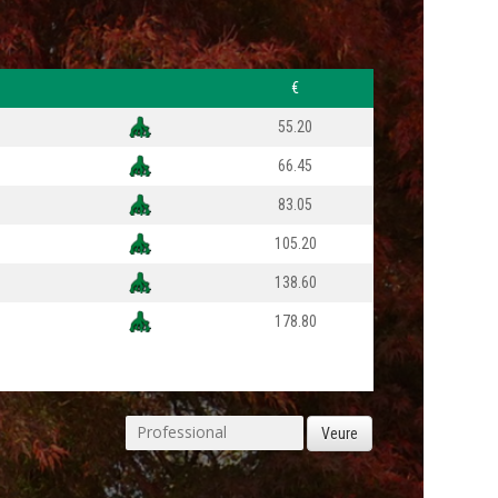
€
55.20
66.45
83.05
105.20
138.60
178.80
Veure