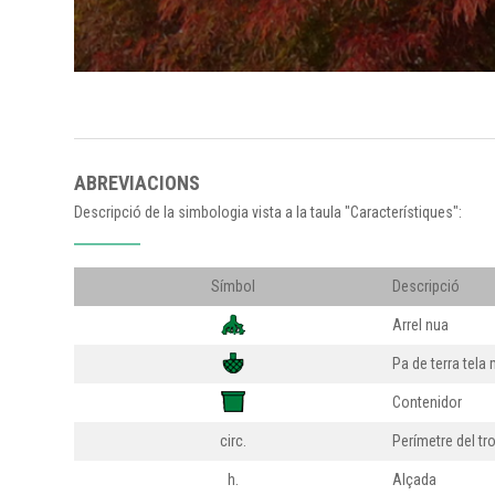
ABREVIACIONS
Descripció de la simbologia vista a la taula "Característiques":
Símbol
Descripció
Arrel nua
Pa de terra tela 
Contenidor
circ.
Perímetre del tr
h.
Alçada