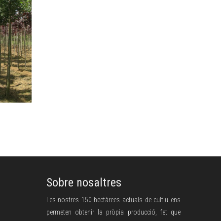
Sobre nosaltres
Les nostres 150 hectàrees actuals de cultiu ens
permeten obtenir la pròpia producció, fet que