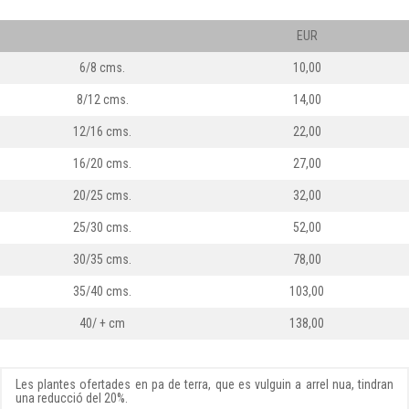
EUR
6/8 cms.
10,00
8/12 cms.
14,00
12/16 cms.
22,00
16/20 cms.
27,00
20/25 cms.
32,00
25/30 cms.
52,00
30/35 cms.
78,00
35/40 cms.
103,00
40/ + cm
138,00
Les plantes ofertades en pa de terra, que es vulguin a arrel nua, tindran
una reducció del 20%.