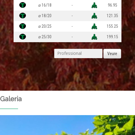
⌀ 16/18
-
96.95
⌀ 18/20
-
121.35
⌀ 20/25
-
155.25
⌀ 25/30
-
199.15
Veure
Galeria