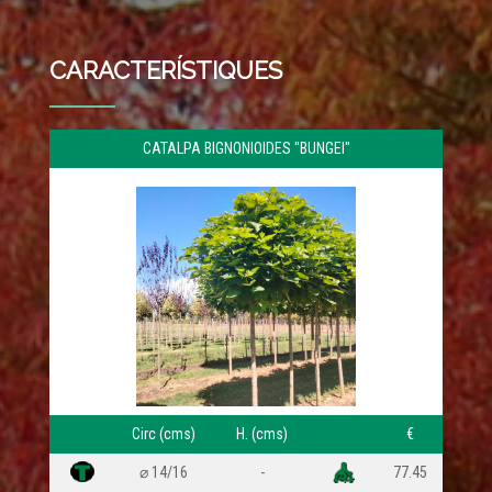
CARACTERÍSTIQUES
CATALPA BIGNONIOIDES "BUNGEI"
ZR:6b
Circ (cms)
H. (cms)
€
⌀ 14/16
-
77.45