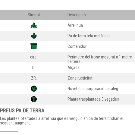
Símbol
Descripció
Arrel nua
Pa de terra tela metàl·lica
Contenidor
circ.
Perímetre del tronc mesurat a 1 metre
de terra
h.
Alçada
ZR.
Zona rusticitat
Novetat, incorporació catàleg
Planta trasplantada 3 vegades
PREUS PA DE TERRA
Les plantes ofertades a arrel nua que es venguin en pa de terra tindran el
següent augment: