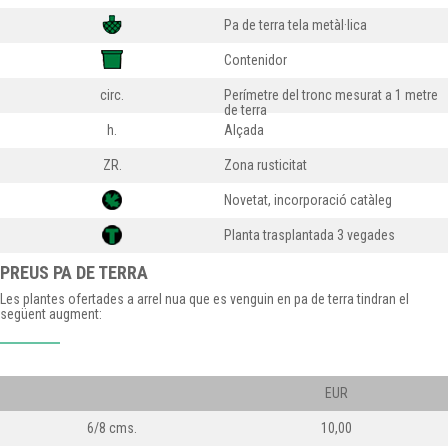
Pa de terra tela metàl·lica
Contenidor
circ.
Perímetre del tronc mesurat a 1 metre
de terra
h.
Alçada
ZR.
Zona rusticitat
Novetat, incorporació catàleg
Planta trasplantada 3 vegades
PREUS PA DE TERRA
Les plantes ofertades a arrel nua que es venguin en pa de terra tindran el
següent augment:
EUR
6/8 cms.
10,00