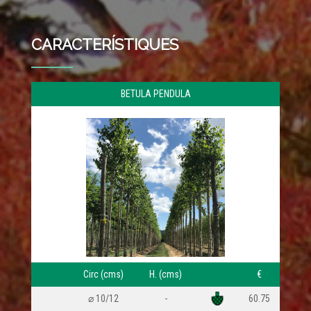
CARACTERÍSTIQUES
BETULA PENDULA
ZR:2
Circ (cms)
H. (cms)
€
⌀ 10/12
-
60.75