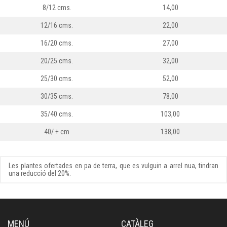
8/12 cms.
14,00
12/16 cms.
22,00
16/20 cms.
27,00
20/25 cms.
32,00
25/30 cms.
52,00
30/35 cms.
78,00
35/40 cms.
103,00
40/ + cm
138,00
Les plantes ofertades en pa de terra, que es vulguin a arrel nua, tindran
una reducció del 20%.
MENÚ
CATÀLEG