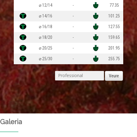
⌀ 12/14
-
77.35
⌀ 14/16
-
101.25
⌀ 16/18
-
127.55
⌀ 18/20
-
159.65
⌀ 20/25
-
201.95
⌀ 25/30
-
255.75
Veure
Galeria