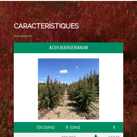
CARACTERÍSTIQUES
ACER BUERGERIANUM
ZR:6a
Circ (cms)
H. (cms)
€