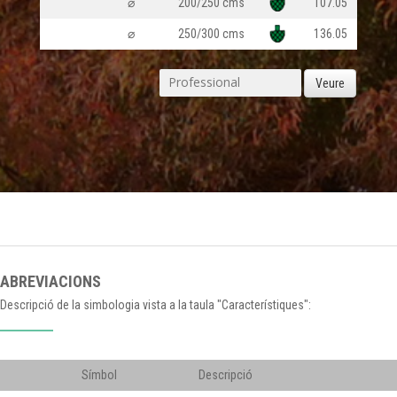
⌀
200/250 cms
107.05
⌀
250/300 cms
136.05
Veure
ABREVIACIONS
Descripció de la simbologia vista a la taula "Característiques":
Símbol
Descripció