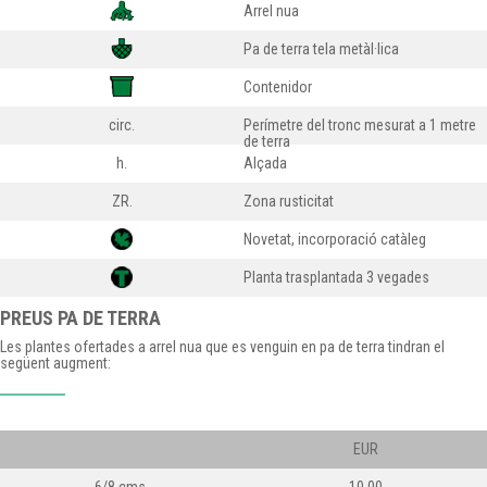
Arrel nua
Pa de terra tela metàl·lica
Contenidor
circ.
Perímetre del tronc mesurat a 1 metre
de terra
h.
Alçada
ZR.
Zona rusticitat
Novetat, incorporació catàleg
Planta trasplantada 3 vegades
PREUS PA DE TERRA
Les plantes ofertades a arrel nua que es venguin en pa de terra tindran el
següent augment:
EUR