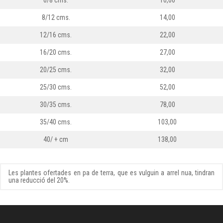
6/8 cms.
10,00
8/12 cms.
14,00
12/16 cms.
22,00
16/20 cms.
27,00
20/25 cms.
32,00
25/30 cms.
52,00
30/35 cms.
78,00
35/40 cms.
103,00
40/ + cm
138,00
Les plantes ofertades en pa de terra, que es vulguin a arrel nua, tindran
una reducció del 20%.