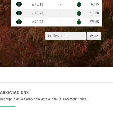
⌀ 16/18
-
167.75
⌀ 18/20
-
213.80
⌀ 20/25
-
276.65
Veure
ABREVIACIONS
Descripció de la simbologia vista a la taula "Característiques":