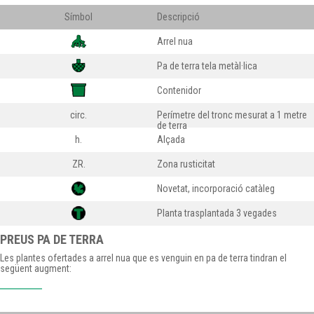
Símbol
Descripció
Arrel nua
Pa de terra tela metàl·lica
Contenidor
circ.
Perímetre del tronc mesurat a 1 metre
de terra
h.
Alçada
ZR.
Zona rusticitat
Novetat, incorporació catàleg
Planta trasplantada 3 vegades
PREUS PA DE TERRA
Les plantes ofertades a arrel nua que es venguin en pa de terra tindran el
següent augment: