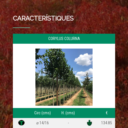
CARACTERÍSTIQUES
CORYLUS COLURNA
ZR:5b
Circ (cms)
H. (cms)
€
⌀ 14/16
-
134.85