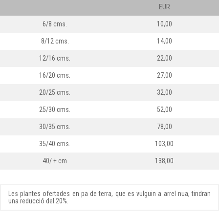
EUR
6/8 cms.
10,00
8/12 cms.
14,00
12/16 cms.
22,00
16/20 cms.
27,00
20/25 cms.
32,00
25/30 cms.
52,00
30/35 cms.
78,00
35/40 cms.
103,00
40/ + cm
138,00
Les plantes ofertades en pa de terra, que es vulguin a arrel nua, tindran
una reducció del 20%.