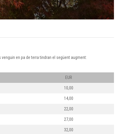
s venguin en pa de terra tindran el següent augment:
EUR
10,00
14,00
22,00
27,00
32,00