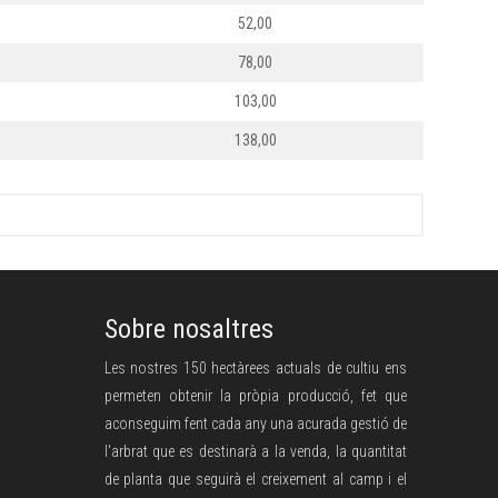
52,00
78,00
103,00
138,00
Sobre nosaltres
Les nostres 150 hectàrees actuals de cultiu ens
permeten obtenir la pròpia producció, fet que
aconseguim fent cada any una acurada gestió de
l'arbrat que es destinarà a la venda, la quantitat
de planta que seguirà el creixement al camp i el