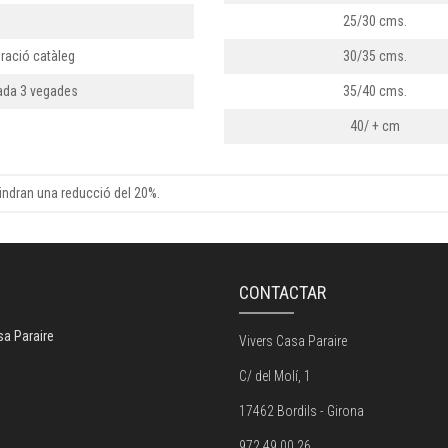
25/30 cms.
ració catàleg
30/35 cms.
tada 3 vegades
35/40 cms.
40/ + cm
 tindran una reducció del 20%.
G
CONTACTAR
sa Paraire
Vivers Casa Paraire
C/ del Molí, 1
17462 Bordils - Girona
972 49 00 26