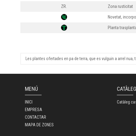
ZR.
Zona rusticitat
Novetat, incorpo
Planta trasplan
Les plantes ofertades en pa de terra, que es vulguin a arrel nua,
MENÚ
CATÀLE
INICI
Catàleg ca
EMPRESA
CONTACTAR
MAPA DE ZONES