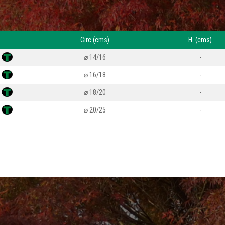
Circ (cms)
H. (cms)
⌀ 14/16
-
⌀ 16/18
-
⌀ 18/20
-
⌀ 20/25
-