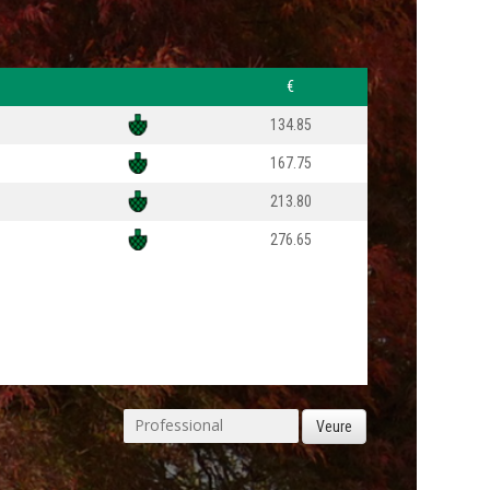
€
134.85
167.75
213.80
276.65
Veure