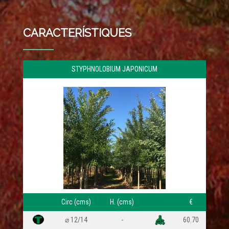
CARACTERÍSTIQUES
STYPHNOLOBIUM JAPONICUM
ZR:6b
Circ (cms)
H. (cms)
€
⌀ 12/14
-
60.70