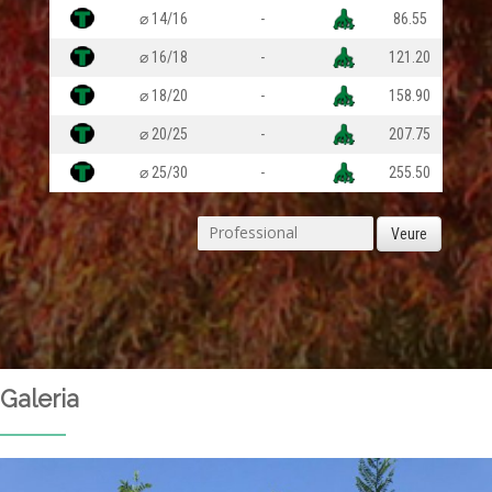
⌀ 14/16
-
86.55
⌀ 16/18
-
121.20
⌀ 18/20
-
158.90
⌀ 20/25
-
207.75
⌀ 25/30
-
255.50
Veure
Galeria