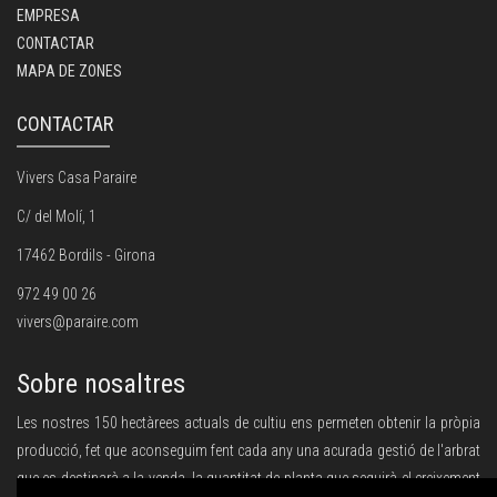
EMPRESA
CONTACTAR
MAPA DE ZONES
CONTACTAR
Vivers Casa Paraire
C/ del Molí, 1
17462 Bordils - Girona
972 49 00 26
vivers@paraire.com
Sobre nosaltres
Les nostres 150 hectàrees actuals de cultiu ens permeten obtenir la pròpia
producció, fet que aconseguim fent cada any una acurada gestió de l'arbrat
que es destinarà a la venda, la quantitat de planta que seguirà el creixement