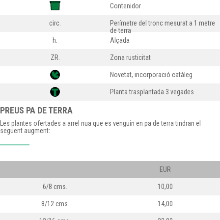
Contenidor
circ.
Perímetre del tronc mesurat a 1 metre
de terra
h.
Alçada
ZR.
Zona rusticitat
Novetat, incorporació catàleg
Planta trasplantada 3 vegades
PREUS PA DE TERRA
Les plantes ofertades a arrel nua que es venguin en pa de terra tindran el
següent augment:
EUR
6/8 cms.
10,00
8/12 cms.
14,00