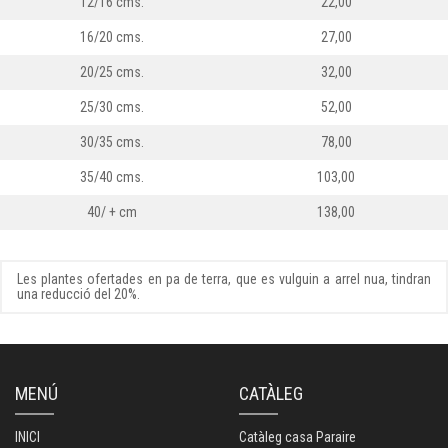
12/16 cms.
22,00
16/20 cms.
27,00
20/25 cms.
32,00
25/30 cms.
52,00
30/35 cms.
78,00
35/40 cms.
103,00
40/ + cm
138,00
Les plantes ofertades en pa de terra, que es vulguin a arrel nua, tindran
una reducció del 20%.
MENÚ
CATÀLEG
INICI
Catàleg casa Paraire