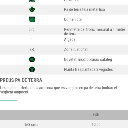
Pa de terra tela metàl·lica
Contenidor
circ.
Perímetre del tronc mesurat a 1 metre
de terra
h.
Alçada
ZR.
Zona rusticitat
Novetat, incorporació catàleg
Planta trasplantada 3 vegades
PREUS PA DE TERRA
Les plantes ofertades a arrel nua que es venguin en pa de terra tindran el
següent augment:
EUR
6/8 cms.
10,00