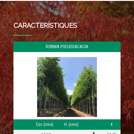
CARACTERÍSTIQUES
ROBINIA PSEUDOACACIA
ZR:6a
Circ (cms)
H. (cms)
€